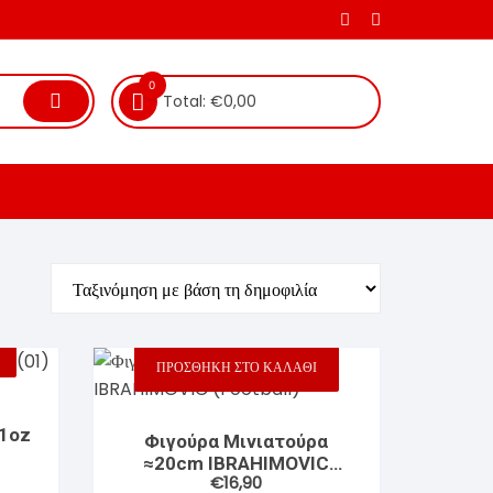
0
Total:
€
0,00
ΠΡΟΣΘΉΚΗ ΣΤΟ ΚΑΛΆΘΙ
1oz
Φιγούρα Μινιατούρα
≈20cm IBRAHIMOVIC
€
16,90
(Football)