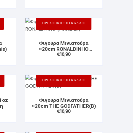
ΠΡΟΣΘΉΚΗ ΣΤΟ ΚΑΛΆΘΙ
α
Φιγούρα Μινιατούρα
is)
≈20cm RONALDINHO
€
16,90
(Football)
ΠΡΟΣΘΉΚΗ ΣΤΟ ΚΑΛΆΘΙ
1oz
Φιγούρα Μινιατούρα
ρη
≈20cm THE GODFATHER(B)
€
16,90