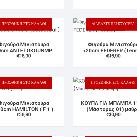
 Φρυδιών –
ικά
ητές
ς
ΠΡΟΣΘΉΚΗ ΣΤΟ ΚΑΛΆΘΙ
ΔΙΑΒΆΣΤΕ ΠΕΡΙΣΣΌΤΕΡΑ
Εξαντλημένο
Φιγούρα Μινιατούρα
Φιγούρα Μινιατούρ
0cm ANTETOKOUNMPO
≈20cm FEDERER (Tenn
€
16,90
€
16,90
(Basketball)
ΠΡΟΣΘΉΚΗ ΣΤΟ ΚΑΛΆΘΙ
ΠΡΟΣΘΉΚΗ ΣΤΟ ΚΑΛΆΘΙ
Φιγούρα Μινιατούρα
ΚΟΥΠΑ ΓΙΑ ΜΠΑΜΠΑ 1
0cm HAMILTON ( F 1 )
(Μάστορας 01) μαύ
€
16,90
€
10,90