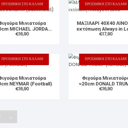
ΠΡΟΣΘΉΚΗ ΣΤΟ ΚΑΛΆΘΙ
ΠΡΟΣΘΉΚΗ ΣΤΟ ΚΑΛΆΘΙ
Φιγούρα Μινιατούρα
ΜΑΞΙΛΑΡΙ 40X40 ΛΙΝΟ
0cm MICHAEL JORDAN
εκτύπωση Always in L
€
16,90
€
17,90
(Basketball)
ΠΡΟΣΘΉΚΗ ΣΤΟ ΚΑΛΆΘΙ
ΠΡΟΣΘΉΚΗ ΣΤΟ ΚΑΛΆΘΙ
Φιγούρα Μινιατούρα
Φιγούρα Μινιατούρ
0cm NEYMAR (Football)
≈20cm DONALD TRU
€
16,90
€
16,90
(famous)
0
→