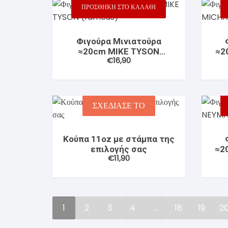
ΠΡΟΣΘΉΚΗ ΣΤΟ ΚΑΛΆΘΙ
Φιγούρα Μινιατούρα
≈20cm MIKE TYSON
≈2
€
16,90
(famous)
ΣΧΕΔΙΑΣΕ ΤΟ
Κούπα 11oz με στάμπα της
επιλογής σας
≈2
€
11,90
1
2
3
4
…
18
19
2