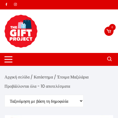
Skip
to
content
0
Αρχική σελίδα
/
Κατάστημα
/ Έτοιμα Μαξιλάρια
Sorted
Προβάλλονται όλα - 10 αποτελέσματα
by
popularity