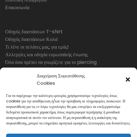
Επικοινωνία
Οδηγός διαστάσεων T-shirt
Οδηγός διαστάσεων Κολιέ
Τι λένε οι πελάτες μας, για εμάς!
Αλλεργίες και οδηγία ευρωπαϊκής ένωσης
Όλα όσα πρέπει να γνωρίζετε για το piercing
Διαχείριση Συγκατάθεσης
Cookies
ΩΡΑΡΙΟ ΛΕΙΤΟΥΡΓΙΑΣ
Για να παρέχουμε την καλύτερη εμπειρία, χρησιμοποιούμε τεχνολογίες όπως
cookies για την αποθήκευση ή/και την πρόσβαση σε πληροφορίες συσκευών. Η
ΔΕΥΤ., ΤΕΤ.
συγκατάθεση για τις εν λόγω τεχνολογίες θα μας επιτρέψει να επεξεργαστούμε
δεδομένα προσωπικού χαρακτήρα, όπως συμπεριφορά περιήγησης ή μοναδικά
10:00 – 15:00
αναγνωριστικά σε αυτόν τον ιστότοπο. Η μη συγκατάθεση ή η ανάκληση της
ΤΡΙΤ., ΠΕΜ., ΠΑΡ.
συγκατάθεσης, μπορεί να επηρεάσει αρνητικά ορισμένες λειτουργίες και δυνατότητες.
10:00 – 14:30 & 17:00 – 21:00