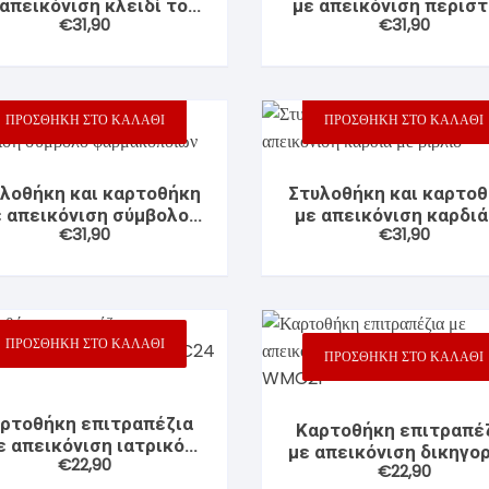
 απεικόνιση κλειδί του
με απεικόνιση περιστ
 Φρυδιών –
ικά
€
31,90
€
31,90
Σολ
ητές
ς
ΠΡΟΣΘΉΚΗ ΣΤΟ ΚΑΛΆΘΙ
ΠΡΟΣΘΉΚΗ ΣΤΟ ΚΑΛΆΘΙ
λοθήκη και καρτοθήκη
Στυλοθήκη και καρτο
ε απεικόνιση σύμβολο
με απεικόνιση καρδιά
€
31,90
€
31,90
φαρμακοποιών
βιβλίο
ΠΡΟΣΘΉΚΗ ΣΤΟ ΚΑΛΆΘΙ
ΠΡΟΣΘΉΚΗ ΣΤΟ ΚΑΛΆΘΙ
ρτοθήκη επιτραπέζια
Καρτοθήκη επιτραπέ
ε απεικόνιση ιατρικό
με απεικόνιση δικηγο
€
22,90
σύμβολο WMC24
€
22,90
σύμβολο WMC21