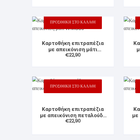
ΠΡΟΣΘΉΚΗ ΣΤΟ ΚΑΛΆΘΙ
Καρτοθήκη επιτραπέζια
Κα
με απεικόνιση μάτι
μ
€
22,90
WMC39
ΠΡΟΣΘΉΚΗ ΣΤΟ ΚΑΛΆΘΙ
Καρτοθήκη επιτραπέζια
Κα
με απεικόνιση πεταλούδα
με
€
22,90
WMC45