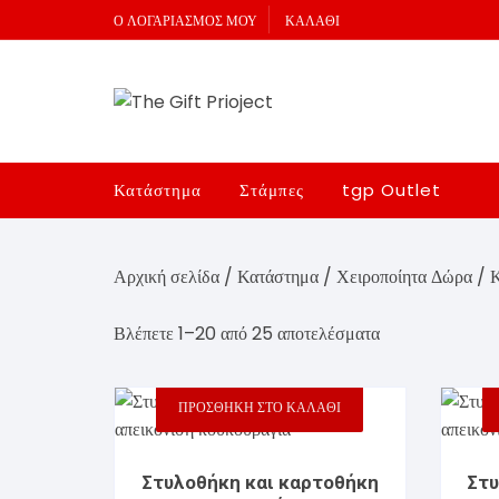
Skip
Ο ΛΟΓΑΡΙΑΣΜΌΣ ΜΟΥ
ΚΑΛΆΘΙ
to
content
Κατάστημα
Στάμπες
tgp Outlet
Έτοιμα Μαξιλάρια
T-Shirt
Αρχική σελίδα
/
Κατάστημα
/
Χειροποίητα Δώρα
/ Κ
Έτοιμες Κούπες
Φούτερ με κουκούλα
Sorted
Βλέπετε 1–20 από 25 αποτελέσματα
Φιγούρες
Φούτερ
Ποδοσφαιρ
by
popularity
PIERCING4u
Κούπες
Διασημότη
Μύτης
ΠΡΟΣΘΉΚΗ ΣΤΟ ΚΑΛΆΘΙ
Χειροποίητα Δώρα
Μαξιλάρια
Καλαθοσφα
Αυτιού
Καρτοθήκε
Στυλοθήκη και καρτοθήκη
Στυ