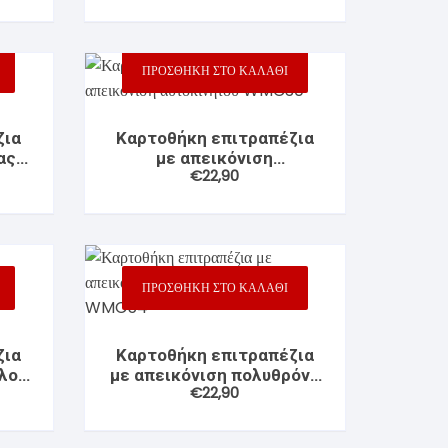
ΠΡΟΣΘΉΚΗ ΣΤΟ ΚΑΛΆΘΙ
ζια
Καρτοθήκη επιτραπέζια
ας
με απεικόνιση
€
22,90
αυτοκινήτου WMC30
ΠΡΟΣΘΉΚΗ ΣΤΟ ΚΑΛΆΘΙ
ζια
Καρτοθήκη επιτραπέζια
λο
με απεικόνιση πολυθρόνα
€
22,90
4
ψυχολ. WMC54