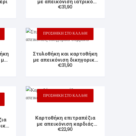
έρι
με απεικόνιση ιατρικό
€
31,90
σύμβολο
ΠΡΟΣΘΉΚΗ ΣΤΟ ΚΑΛΆΘΙ
θήκη
Στυλοθήκη και καρτοθήκη
 με
με απεικόνιση δικηγορικό
€
31,90
σύμβολο
ΠΡΟΣΘΉΚΗ ΣΤΟ ΚΑΛΆΘΙ
Καρτοθήκη επιτραπέζια
ζια
με απεικόνιση καρδιάς
ρικό
€
22,90
WMC50β