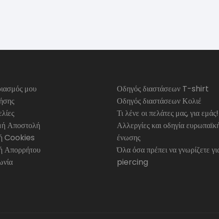
ιασμός μου
Οδηγός διαστάσεων T-shirt
ήσης
Οδηγός διαστάσεων Κολιέ
λίες
Τι λένε οι πελάτες μας, για εμάς!
ή Αποστολή
Αλλεργίες και οδηγία ευρωπαϊκ
κή Cookies
ένωσης
ή Απορρήτου
Όλα όσα πρέπει να γνωρίζετε γι
ωνία
piercing