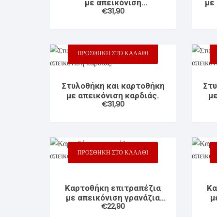
με απεικόνιση
με
Valentine’s Gifts
Κάδρα – Κορνίζες
Ζωάκια
Χειλιών –
Διακοσμητ
€
31,90
κουκουβάγια
Γλώσσας
Mouse Pad
Άλλοι Αθλ
Στυλοθήκε
Τσάντες
ΠΡΟΣΘΉΚΗ ΣΤΟ ΚΑΛΆΘΙ
Παζλ
Στυλοθήκη και καρτοθήκη
Στυ
με απεικόνιση καρδιάς.
μ
Αυτοκόλλητα
€
31,90
ΠΡΟΣΘΉΚΗ ΣΤΟ ΚΑΛΆΘΙ
Καρτοθήκη επιτραπέζια
Κα
με απεικόνιση γρανάζια
μ
€
22,90
WMC52