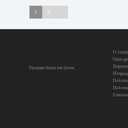
1
2
→
Ο λογαρ
Όροι χρ
Παραγγε
Όμορφα δώρα για όλους
Πληρωμ
Πολιτι
Πολιτικ
Επικοιν