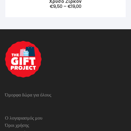
Χρυσό Ζιρκόν
Price
€
9,50
–
€
19,00
range:
€9,50
through
€19,00
Όμορφα δώρα για όλους
Ο λογαριασμός μου
Όροι χρήσης