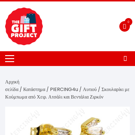
to
content
0
Αρχική
σελίδα
/
Κατάστημα
/
PIERCING4u
/
Αυτιού
/ Σκουλαρίκι με
Κούμπωμα από Χειρ. Ατσάλι και Βεντάλια Ζιρκόν