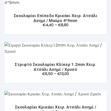
Σκουλαρίκι Επίπεδο Κρικάκι Χειρ. Ατσάλι
Ασημί / Μαύρο 4*9mm
Price
€
4,40
–
€
8,80
range:
€4,40
through
€8,80
Στριφτό Σκουλαρίκι Κλίκερ 1.2mm Χειρ.
Ατσάλι Ασημί / Χρυσό
Price
€
6,50
–
€
13,00
range:
€6,50
through
€13,00
Σκουλαρίκι Κρικάκι Χειρ. Ατσάλι Ασημί /