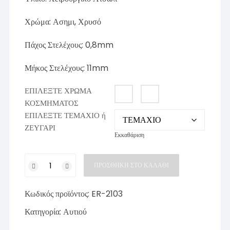
Χρώμα: Ασημι, Χρυσό
Πάχος Στελέχους: 0,8mm
Μήκος Στελέχους: 11mm
ΕΠΙΛΕΞΤΕ ΧΡΩΜΑ
ΚΟΣΜΗΜΑΤΟΣ
ΕΠΙΛΕΞΤΕ ΤΕΜΑΧΙΟ ή
ΖΕΥΓΑΡΙ
Εκκαθάριση
Σκουλαρίκι
ΠΡΟΣΘΉΚΗ ΣΤΟ ΚΑΛΆΘΙ
με
Κούμπωμα
Κωδικός προϊόντος:
ER-2103
από
Χειρ.
Κατηγορία:
Αυτιού
Ατσάλι