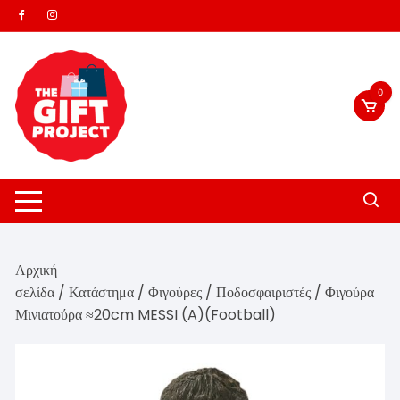
Skip
to
content
0
Αρχική
σελίδα
/
Κατάστημα
/
Φιγούρες
/
Ποδοσφαιριστές
/ Φιγούρα
Μινιατούρα ≈20cm MESSI (A)(Football)