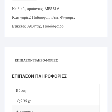
≈20cm
Κωδικός προϊόντος:
MESSI A
MESSI
(A)
Κατηγορίες:
Ποδοσφαιριστές
,
Φιγούρες
(Football)
Ετικέτες:
Αθλητής
,
Ποδόσφαιρο
ποσότητα
ΕΠΙΠΛΈΟΝ ΠΛΗΡΟΦΟΡΊΕΣ
ΕΠΙΠΛΈΟΝ ΠΛΗΡΟΦΟΡΊΕΣ
Βάρος
0,290 γρ.
Διαστάσεις