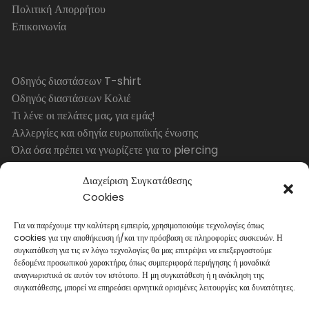
Πολιτική Απορρήτου
Επικοινωνία
Οδηγός διαστάσεων T-shirt
Οδηγός διαστάσεων Κολιέ
Τι λένε οι πελάτες μας, για εμάς!
Αλλεργίες και οδηγία ευρωπαϊκής ένωσης
Όλα όσα πρέπει να γνωρίζετε για το piercing
Διαχείριση Συγκατάθεσης
Cookies
ΩΡΑΡΙΟ ΛΕΙΤΟΥΡΓΙΑΣ
Για να παρέχουμε την καλύτερη εμπειρία, χρησιμοποιούμε τεχνολογίες όπως
cookies για την αποθήκευση ή/και την πρόσβαση σε πληροφορίες συσκευών. Η
ΔΕΥΤ., ΤΕΤ.
συγκατάθεση για τις εν λόγω τεχνολογίες θα μας επιτρέψει να επεξεργαστούμε
δεδομένα προσωπικού χαρακτήρα, όπως συμπεριφορά περιήγησης ή μοναδικά
10:00 – 15:00
αναγνωριστικά σε αυτόν τον ιστότοπο. Η μη συγκατάθεση ή η ανάκληση της
ΤΡΙΤ., ΠΕΜ., ΠΑΡ.
συγκατάθεσης, μπορεί να επηρεάσει αρνητικά ορισμένες λειτουργίες και δυνατότητες.
10:00 – 14:30 & 17:00 – 21:00