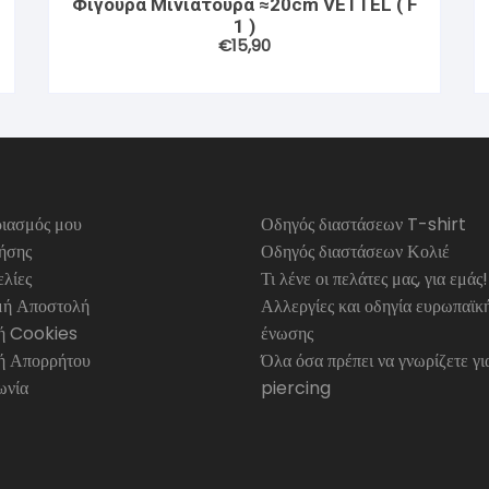
Φιγούρα Μινιατούρα ≈20cm VETTEL ( F
1 )
€
15,90
ιασμός μου
Οδηγός διαστάσεων T-shirt
ήσης
Οδηγός διαστάσεων Κολιέ
λίες
Τι λένε οι πελάτες μας, για εμάς!
ή Αποστολή
Αλλεργίες και οδηγία ευρωπαϊκ
κή Cookies
ένωσης
ή Απορρήτου
Όλα όσα πρέπει να γνωρίζετε γι
ωνία
piercing