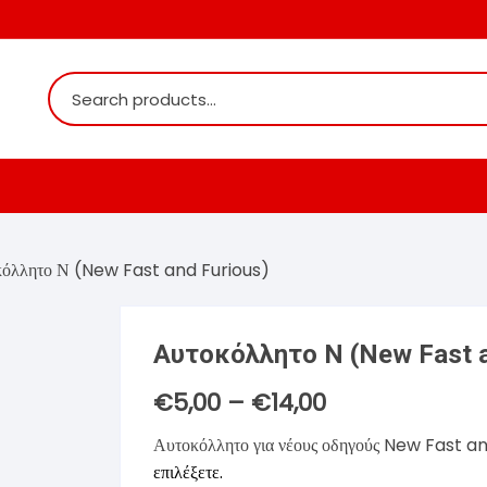
όλλητο Ν (New Fast and Furious)
ιστές
Αυτοκόλλητο Ν (New Fast a
τες
€
5,00
–
€
14,00
Price
range:
€5,00
Αυτοκόλλητο για νέους οδηγούς New Fast a
ιριστές
ς
through
€14,00
επιλέξετε.