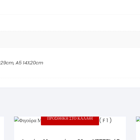
x29cm
,
A5 14Χ20cm
ΠΡΟΣΘΉΚΗ ΣΤΟ ΚΑΛΆΘΙ