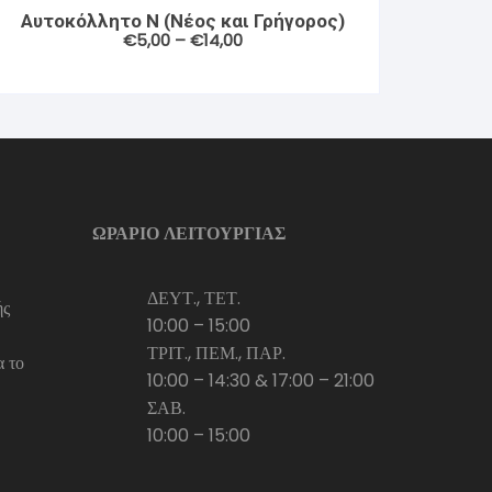
Αυτοκόλλητο Ν (Νέος και Γρήγορος)
έχει
Price
€
5,00
–
€
14,00
πολλαπλές
range:
€5,00
παραλλαγές.
through
Οι
€14,00
επιλογές
μπορούν
να
επιλεγούν
ΩΡΑΡΙΟ ΛΕΙΤΟΥΡΓΙΑΣ
στη
σελίδα
του
ΔΕΥΤ., ΤΕΤ.
ής
προϊόντος
10:00 – 15:00
ΤΡΙΤ., ΠΕΜ., ΠΑΡ.
α το
10:00 – 14:30 & 17:00 – 21:00
ΣΑΒ.
10:00 – 15:00