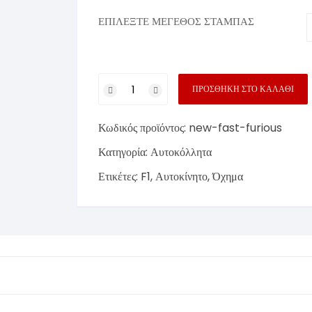
 Φρυδιών –
ικά
ΕΠΙΛΕΞΤΕ ΜΕΓΕΘΟΣ ΣΤΑΜΠΑΣ
ητές
ς
Αυτοκόλλητο
ΠΡΟΣΘΉΚΗ ΣΤΟ ΚΑΛΆΘΙ
Ν
(New
Κωδικός προϊόντος:
new-fast-furious
Fast
and
Κατηγορία:
Αυτοκόλλητα
Furious)
Ετικέτες:
F1
,
Αυτοκίνητο
,
Όχημα
ποσότητα