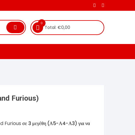
0
Total:
€
0,00
nd Furious)
nd Furious
σε 3 μεγέθη (Α5-Α4-Α3) για να